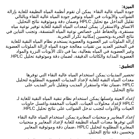
الميزة:
جودة المياه عالية النقاء: يمكن أن تقوم أنظمة المياه النظيفة للغاية بإزالة
الشوائب والأيونات في المياه وتوفير جودة المياه عالية النقاء.وبالتالي
تقليل التداخل مع تحليل HPLC وضمان دقة وموثوقية نتائج التحليل.
الاتساق والاستقرار: يمكن لمعدات المياه النقية للغاية توفير نوعية مياه
مستقرة، والحفاظ على خصائص نوعية المياه المتسقة، وتجنب التباين في
نتائج التجربة،وتحسين إمكانية تكرار التجربة.
إزالة الملوثات غير العضوية والعضوية:يستخدم نظام المياه النقية للغاية
في المختبر العديد من تقنيات معالجة جودة المياه لإزالة الملوثات العضوية
وغير العضوية في المياه بفعالية، بما في ذلك الأيونات النزرة والمواد
العضوية المذابة والكائنات الدقيقة، لضمان دقة وموثوقية تحليل HPLC.
التطبيق:
تحضير المذيبات:
يمكن استخدام المياه عالية النقاء التي توفرها
معدات المياه النقية للغاية لإعداد المذيبات العضوية المطلوبة لتحليل
HPLC ،ضمان نقاء واستقرار المذيب وتقليل تأثير المذيب على
نتائج التحليل.
إعداد العينة وغسلها:
يمكن استخدام نظام تنقية المياه النقية للغاية لـ
HPLC لإعداد محلولات العينات، العينات المخففة،واغسل حاويات
العينات والأدوات لتجنب تدخل الشوائب على نتائج تحليل HPLC.
إعداد المعايير و منحنيات المعايرة:
يمكن استخدام المياه عالية النقاء
التي توفرها معدات المياه النظيفة للغاية لإعداد المعايير و منحنيات
المعايرة المطلوبة لتحليل HPLC ،ضمان دقة وموثوقية المعايير
وتحسين دقة نتائج التحليل.