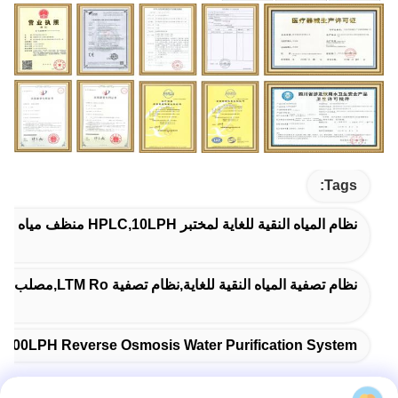
Tags:
نظام المياه النقية للغاية لمختبر HPLC,10LPH منظف مياه المختبر النقي للغاية,نظام تنقية المياه بالتمويه العكسي 300LPH
نظام تصفية المياه النقية للغاية,نظام تصفية LTM Ro,مصلب المياه للمختبر
300LPH Reverse Osmosis Water Purification System