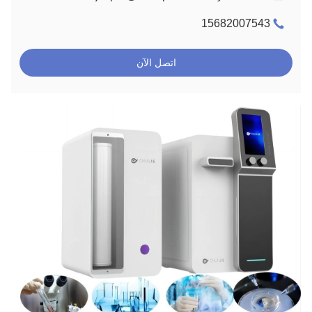
15682007543
اتصل الآن