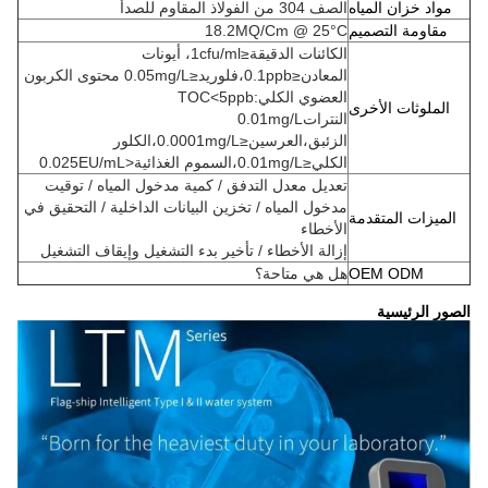
مواد خزان المياه
الصف 304 من الفولاذ المقاوم للصدأ
مقاومة التصميم
18.2MQ/Cm @ 25°C
الكائنات الدقيقة≤1cfu/ml، أيونات
المعادن≤0.1ppb،فلوريد≤0.05mg/L محتوى الكربون
العضوي الكلي:TOC<5ppb
الملوثات الأخرى
النترات0.01mg/L
الزئبق،العرسين≤0.0001mg/L،الكلور
الكلي≤0.01mg/L،السموم الغذائية<0.025EU/mL
تعديل معدل التدفق / كمية مدخول المياه / توقيت
مدخول المياه / تخزين البيانات الداخلية / التحقيق في
الميزات المتقدمة
الأخطاء
إزالة الأخطاء / تأخير بدء التشغيل وإيقاف التشغيل
OEM ODM
هل هي متاحة؟
الصور الرئيسية