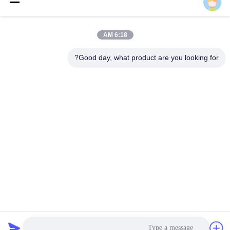
الاتصال السريع
6:18 AM
Good day, what product are you looking for?
العنوان
المبنى 8#، رقم 50 طريق الغرب، نهر الغزلان الأبيض، مدينة
تشيهي، مدينة بينغجو، سيتشوان، الصين
هاتف
86-156-8200-7543
بريد إلكتروني
jasper@ultra-purewatersystem.com
سياسة الخصوصية
|
خريطة الموقع
| الصين نوعية جيدة أنظمة المياه
فائقة النقاء المورد. حقوق النشر © 2023-2026 Sichuan Pure