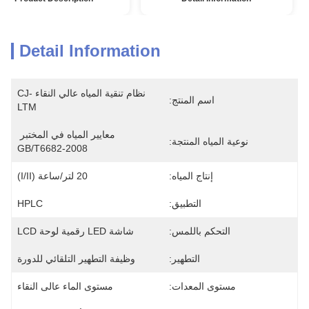
Detail Information
نظام تنقية المياه عالي النقاء CJ-
اسم المنتج:
LTM
معايير المياه في المختبر 
نوعية المياه المنتجة:
GB/T6682-2008
إنتاج المياه:
20 لتر/ساعة (I/II)
التطبيق:
HPLC
التحكم باللمس:
شاشة LED رقمية لوحة LCD
التطهير:
وظيفة التطهير التلقائي للدورة
مستوى المعدات:
مستوى الماء عالى النقاء