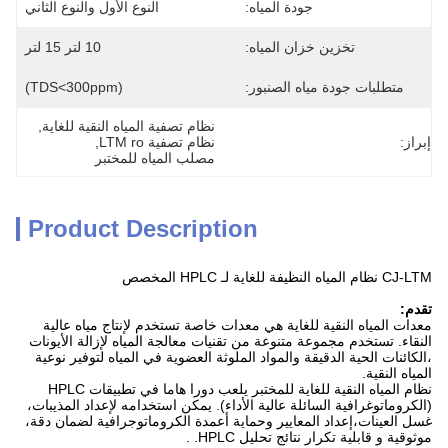
جودة المياه:
النوع الأول والنوع الثاني
تخزين خزان المياه:
10 لتر 15 لتر
متطلبات جودة مياه الصنبور:
(TDS<300ppm)
نظام تصفية المياه النقية للغاية
, 
إبراز:
نظام تصفية LTM ro
, 
مصلب المياه للمختبر
Product Description
CJ-LTM نظام المياه النظيفة للغاية لـ HPLC المخصص
تقدم:
معدات المياه النقية للغاية هي معدات خاصة تستخدم لإنتاج مياه عالية
النقاء. تستخدم مجموعة متنوعة من تقنيات معالجة المياه لإزالة الأيونات
،الكائنات الحية الدقيقة والمواد الملوثة العضوية في المياه لتوفير نوعية
المياه النقية.
نظام المياه النقية للغاية للمختبر يلعب دورا هاما في تطبيقات HPLC
(الكروماتوغرافية السائلة عالية الأداء). يمكن استخدامه لإعداد المذيبات،
غسل العينات،إعداد المعايير وحماية أعمدة الكروماتوجرافية لضمان دقة،
موثوقية و قابلية تكرار نتائج تحليل HPLC. .