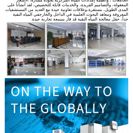
الجامعات ، وأنظمة إمدادات المياه المركزية.بجودة ممتازة، الأسعار
المعقولة، والتصاميم الفريدة، والخدمات قابلة للتخصيص، لقد أنشأنا على
المدى الطويل، مستقرة،وعلاقات تعاونية جيدة مع العديد من المستشفيات
المعروفة ومعاهد البحوث العلمية في الداخل والخارجفي المياه النقية
جداً، حقل معالجة المياه النقية قد فاز بسمعة تجارية جيدة.