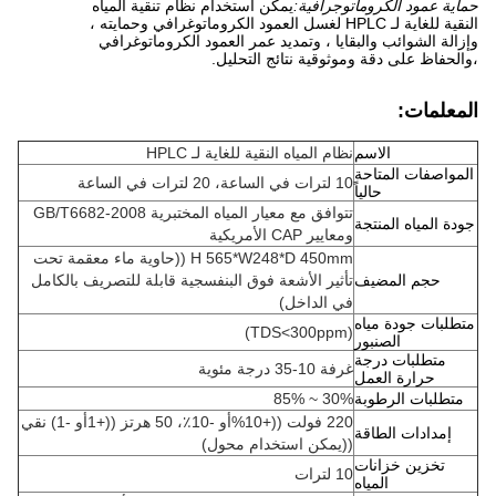
حماية عمود الكروماتوجرافية:
يمكن استخدام نظام تنقية المياه
النقية للغاية لـ HPLC لغسل العمود الكروماتوغرافي وحمايته ،
وإزالة الشوائب والبقايا ، وتمديد عمر العمود الكروماتوغرافي
،والحفاظ على دقة وموثوقية نتائج التحليل.
المعلمات:
الاسم
نظام المياه النقية للغاية لـ HPLC
المواصفات المتاحة
10 لترات في الساعة، 20 لترات في الساعة
حالياً
تتوافق مع معيار المياه المختبرية GB/T6682-2008
جودة المياه المنتجة
ومعايير CAP الأمريكية
H 565*W248*D 450mm ((حاوية ماء معقمة تحت
حجم المضيف
تأثير الأشعة فوق البنفسجية قابلة للتصريف بالكامل
في الداخل)
متطلبات جودة مياه
(TDS<300ppm)
الصنبور
متطلبات درجة
غرفة 10-35 درجة مئوية
حرارة العمل
متطلبات الرطوبة
30% ~ 85%
220 فولت ((+10%أو -10٪، 50 هرتز ((+1أو -1) نقي
إمدادات الطاقة
((يمكن استخدام محول)
تخزين خزانات
10 لترات
المياه