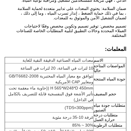
الذكي ، فهي مريحة للمستخدمين لتشغيل ومراقبة نوعية المياه.
ضمان السلامة: يحتوي المعدات على تدابير متعددة لحماية السلامة
، بما في ذلك حماية الضغط ، إنذار تسرب المياه ، وما إلى ذلك ،
لضمان التشغيل الآمن والموثوق به للمعدات.
تصميم مخصص: توفير تصميم وتكوين مخصص وفقًا لاحتياجات
العملاء المحددة وحالات التطبيق لتلبية المتطلبات الخاصة للصناعات
المختلفة.
المعلمات:
الاسم
معدات المياه الصناعية الدقيقة النقية للغاية
المواصفات المتاحة
10 لترات في الساعة، 20 لترات في الساعة
حالياً
تتوافق مع معيار المياه المختبرية GB/T6682-2008
جودة المياه المنتجة
ومعايير CAP الأمريكية
H 565*W248*D 450mm ((حاوية ماء معقمة تحت
حجم المضيف
تأثير الأشعة فوق البنفسجية قابلة للتصريف بالكامل
في الداخل)
متطلبات جودة مياه
(TDS<300ppm)
الصنبور
متطلبات درجة
غرفة 10-35 درجة مئوية
حرارة العمل
متطلبات الرطوبة
30% ~ 85%