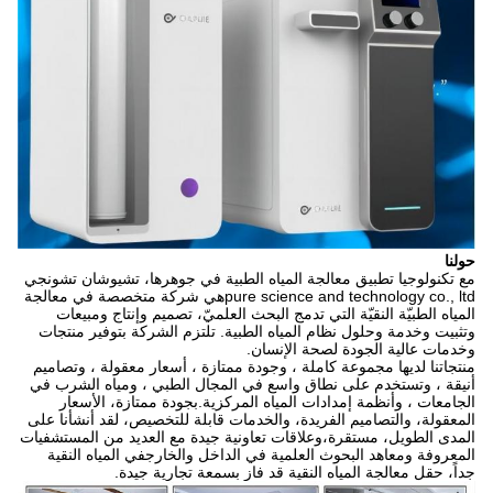
حولنا
مع تكنولوجيا تطبيق معالجة المياه الطبية في جوهرها، تشيوشان تشونجي
pure science and technology co., ltdهي شركة متخصصة في معالجة
المياه الطبيّة النقيّة التي تدمج البحث العلميّ، تصميم وإنتاج ومبيعات
وتثبيت وخدمة وحلول نظام المياه الطبية. تلتزم الشركة بتوفير منتجات
وخدمات عالية الجودة لصحة الإنسان.
منتجاتنا لديها مجموعة كاملة ، وجودة ممتازة ، أسعار معقولة ، وتصاميم
أنيقة ، وتستخدم على نطاق واسع في المجال الطبي ، ومياه الشرب في
الجامعات ، وأنظمة إمدادات المياه المركزية.بجودة ممتازة، الأسعار
المعقولة، والتصاميم الفريدة، والخدمات قابلة للتخصيص، لقد أنشأنا على
المدى الطويل، مستقرة،وعلاقات تعاونية جيدة مع العديد من المستشفيات
المعروفة ومعاهد البحوث العلمية في الداخل والخارجفي المياه النقية
جداً، حقل معالجة المياه النقية قد فاز بسمعة تجارية جيدة.