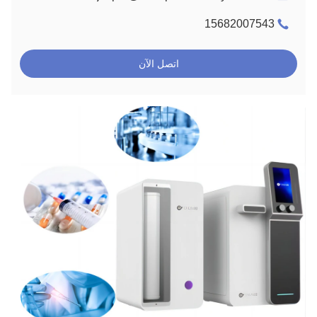
15682007543
اتصل الآن