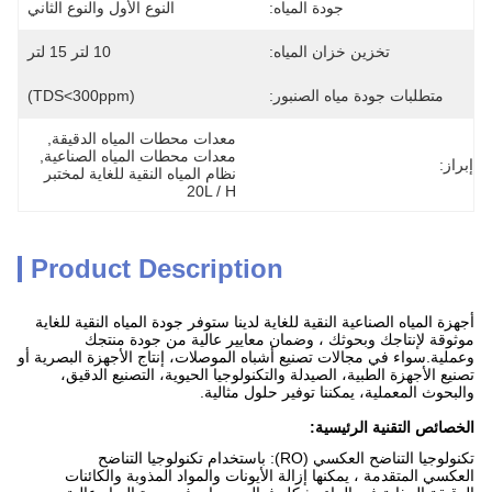
جودة المياه:
النوع الأول والنوع الثاني
تخزين خزان المياه:
10 لتر 15 لتر
متطلبات جودة مياه الصنبور:
(TDS<300ppm)
معدات محطات المياه الدقيقة
, 
معدات محطات المياه الصناعية
, 
إبراز:
نظام المياه النقية للغاية لمختبر 
20L / H
Product Description
أجهزة المياه الصناعية النقية للغاية لدينا ستوفر جودة المياه النقية للغاية
موثوقة لإنتاجك وبحوثك ، وضمان معايير عالية من جودة منتجك
وعملية.سواء في مجالات تصنيع أشباه الموصلات، إنتاج الأجهزة البصرية أو
تصنيع الأجهزة الطبية، الصيدلة والتكنولوجيا الحيوية، التصنيع الدقيق،
والبحوث المعملية، يمكننا توفير حلول مثالية.
الخصائص التقنية الرئيسية:
تكنولوجيا التناضح العكسي (RO): باستخدام تكنولوجيا التناضح
العكسي المتقدمة ، يمكنها إزالة الأيونات والمواد المذوبة والكائنات