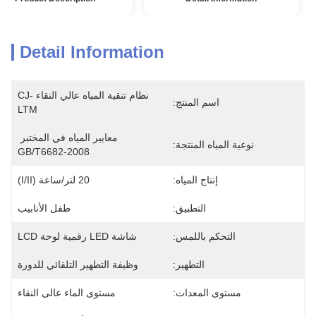
Detail Information
نظام تنقية المياه عالي النقاء CJ-
اسم المنتج:
LTM
معايير المياه في المختبر 
نوعية المياه المنتجة:
GB/T6682-2008
إنتاج المياه:
20 لتر/ساعة (I/II)
التطبيق:
طفل الأنابيب
التحكم باللمس:
شاشة LED رقمية لوحة LCD
التطهير:
وظيفة التطهير التلقائي للدورة
مستوى المعدات:
مستوى الماء عالى النقاء