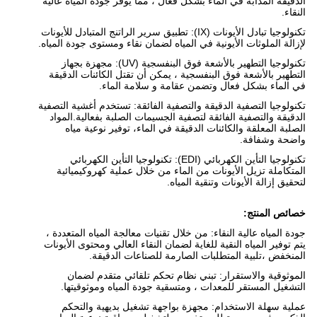
الدقيقة المذابة في الماء بشكل فعال ، مما يوفر جودة المياه عالية
النقاء.
تكنولوجيا تبادل الأيونات (IX): تطبيق سرير الراتنج المتبادل للأيونات
لإزالة الملوثات الأيونية في المياه لضمان نقاء ومستوى جودة المياه.
تكنولوجيا التطهير بالأشعة فوق البنفسجية (UV): مجهزة بجهاز
التطهير بالأشعة فوق البنفسجية ، يمكن أن تقتل الكائنات الدقيقة
في الماء بشكل فعال وتضمن عقامة و سلامة الماء.
تكنولوجيا التصفية الدقيقة والتصفية الفائقة: تستخدم أغشية التصفية
الدقيقة والتصفية الفائقة لتصفية الجسيمات الصلبة بفعالية.المواد
الصلبة المعلقة والكائنات الدقيقة في الماء، توفير نوعية مياه
واضحة وشفافة.
تكنولوجيا التأين الكهربائي (EDI): تكنولوجيا التأين الكهربائي
المتكاملة تزيل الأيونات من الماء من خلال عملية كهروكيميائية
لتحقيق إزالة الأيونات وتنقية المياه.
خصائص المنتج:
جودة المياه عالية النقاء: من خلال تقنيات معالجة المياه المتعددة ،
يتم توفير المياه النقية للغاية لضمان النقاء العالي ومحتوى الأيونات
المنخفض ،تلبية المتطلبات الصارمة للصناعات الدقيقة.
الموثوقية والاستقرار: تبني نظام تحكم تلقائي متقدم لضمان
التشغيل المستقر للمعدات ، ومتسقية جودة المياه وموثوقيتها.
عملية سهلة الاستخدام: مجهزة بواجهة تشغيل بديهية والتحكم