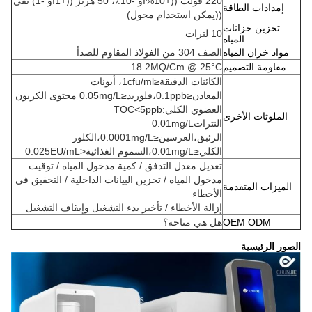
220 فولت ((+10%أو -10٪، 50 هرتز ((+1أو -1) نقي
إمدادات الطاقة
((يمكن استخدام محول)
تخزين خزانات
10 لترات
المياه
مواد خزان المياه
الصف 304 من الفولاذ المقاوم للصدأ
مقاومة التصميم
18.2MQ/Cm @ 25°C
الكائنات الدقيقة≤1cfu/ml، أيونات
المعادن≤0.1ppb،فلوريد≤0.05mg/L محتوى الكربون
العضوي الكلي:TOC<5ppb
الملوثات الأخرى
النترات0.01mg/L
الزئبق،العرسين≤0.0001mg/L،الكلور
الكلي≤0.01mg/L،السموم الغذائية<0.025EU/mL
تعديل معدل التدفق / كمية مدخول المياه / توقيت
مدخول المياه / تخزين البيانات الداخلية / التحقيق في
الميزات المتقدمة
الأخطاء
إزالة الأخطاء / تأخير بدء التشغيل وإيقاف التشغيل
OEM ODM
هل هي متاحة؟
الصور الرئيسية